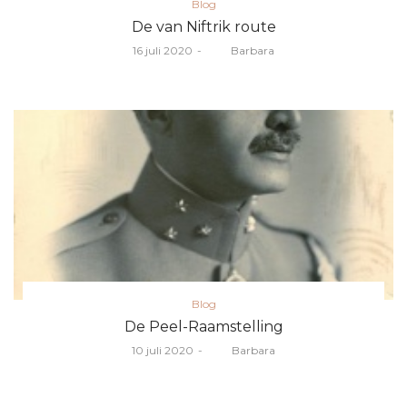
Posted
Blog
in
De van Niftrik route
Posted
16 juli 2020
door
Barbara
on
Posted
Blog
in
De Peel-Raamstelling
Posted
10 juli 2020
door
Barbara
on