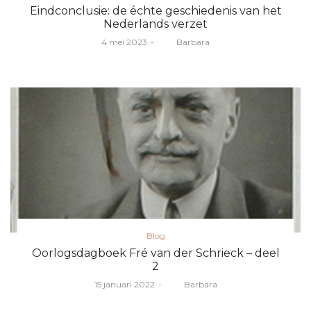
in
Eindconclusie: de échte geschiedenis van het
Nederlands verzet
Posted
4 mei 2023
door
Barbara
on
Posted
Blog
in
Oorlogsdagboek Fré van der Schrieck – deel
2
Posted
15 januari 2022
door
Barbara
on