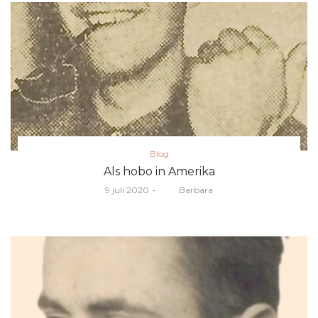
Posted
Blog
in
Als hobo in Amerika
Posted
9 juli 2020
door
Barbara
on