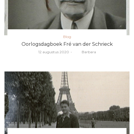
Posted
Blog
in
Oorlogsdagboek Fré van der Schrieck
Posted
12 augustus 2020
door
Barbara
on