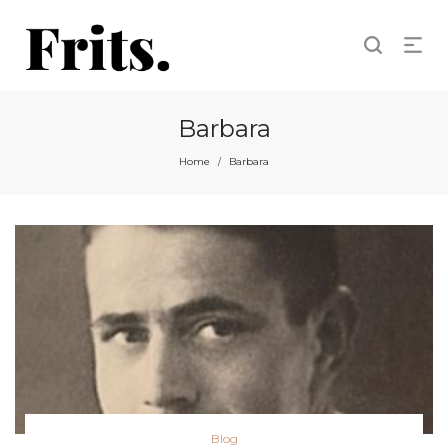
Barbara
Home
Barbara
/
Posted
Blog