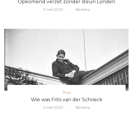
Opkomend verzet zonder steun Londen
Posted
3 mei 2020
door
Barbara
on
Posted
Blog
in
Wie was Frits van der Schrieck
Posted
2 mei 2020
door
Barbara
on