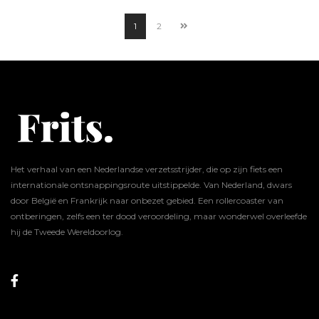
1
2
Het verhaal van een Nederlandse verzetsstrijder, die op zijn fiets een
internationale ontsnappingsroute uitstippelde. Van Nederland, dwars
door België en Frankrijk naar onbezet gebied. Een rollercoaster van
ontberingen, zelfs een ter dood veroordeling, maar wonderwel overleefde
hij de Tweede Wereldoorlog.