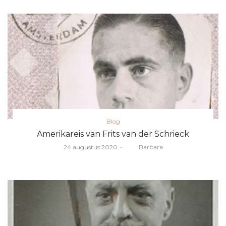
Posted
Blog
in
Amerikareis van Frits van der Schrieck
Posted
24 augustus 2020
door
Barbara
on