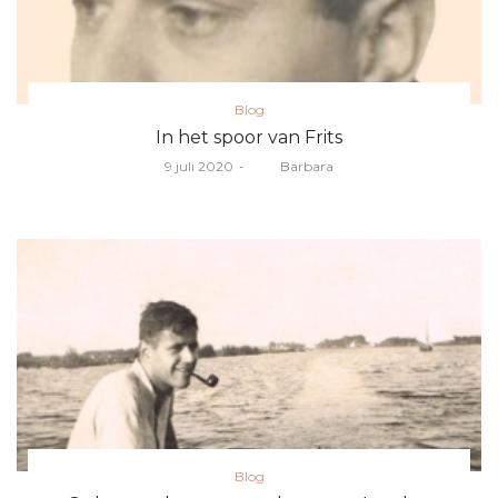
Posted
Blog
in
In het spoor van Frits
Posted
9 juli 2020
door
Barbara
on
Posted
Blog
in