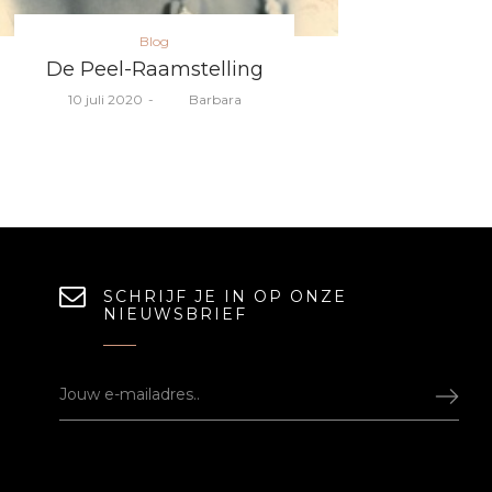
Posted
Blog
in
De Peel-Raamstelling
Posted
10 juli 2020
door
Barbara
on
SCHRIJF JE IN OP ONZE
NIEUWSBRIEF