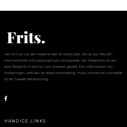
Het verhaal van een Nederlandse verzetsstrijder, die op zijn fiets een
internationale ontsnappingsroute uitstippelde. Van Nederland, dwars
door België en Frankrijk naar onbezet gebied. Een rollercoaster van
ontberingen, zelfs een ter dood veroordeling, maar wonderwel overleefde
hij de Tweede Wereldoorlog.
HANDIGE LINKS