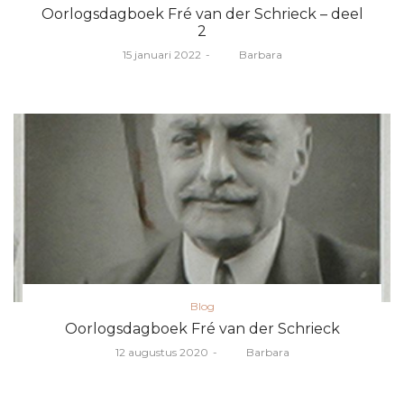
in
Oorlogsdagboek Fré van der Schrieck – deel
2
Posted
15 januari 2022
door
Barbara
on
Posted
Blog
in
Oorlogsdagboek Fré van der Schrieck
Posted
12 augustus 2020
door
Barbara
on